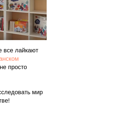
е все лайкают
анском
 не просто
сследовать мир
тве!