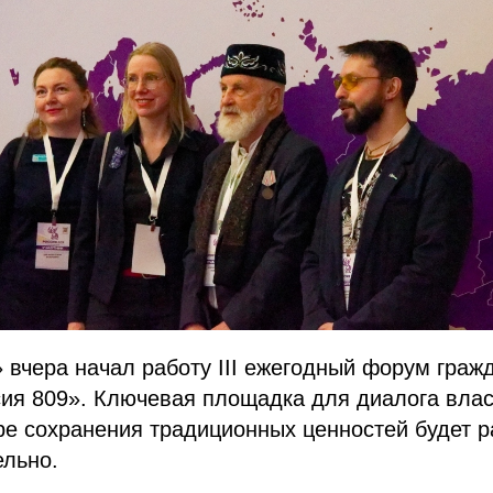
вчера начал работу III ежегодный форум граж
ия 809». Ключевая площадка для диалога влас
е сохранения традиционных ценностей будет р
ельно.