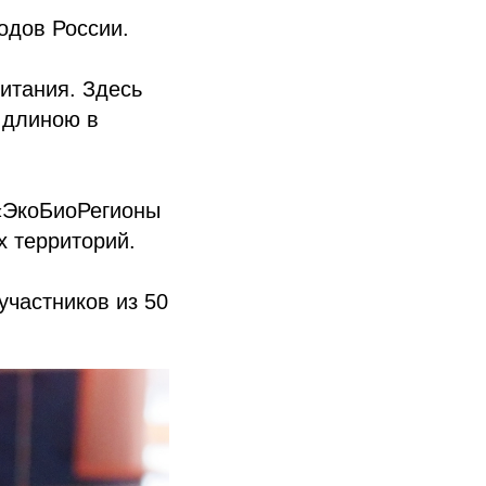
одов России.
итания. Здесь
 длиною в
 «ЭкоБиоРегионы
х территорий.
участников из 50