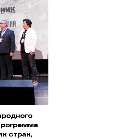
ародного
Программа
х стран,