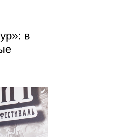
ур»: в
ые