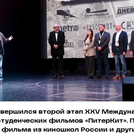
авершился второй этап XXV Междун
туденческих фильмов «ПитерКит». 
 фильма из киношкол России и други