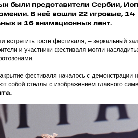
ых были представители Сербии, Исп
рмении. В неё вошли 22 игровые, 14
ных и 16 анимационных лент.
ли встретить гости фестиваля, – зеркальный зал
рители и участники фестиваля могли насладит
фотозонами.
акрытие фестиваля началось с демонстрации н
ют собой стеллы с изображением главного сим
ита.