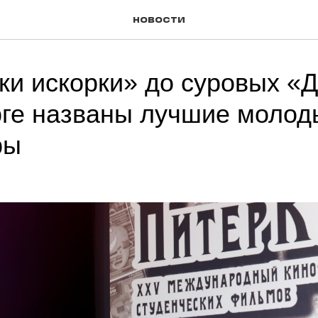
новости
ки искорки» до суровых «Д
ге названы лучшие молод
ры