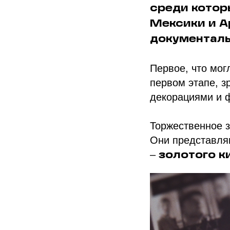
среди котор
Мексики и А
документаль
Первое, что мог
первом этапе, з
декорациями и 
Торжественное з
Они представля
–
золотого к